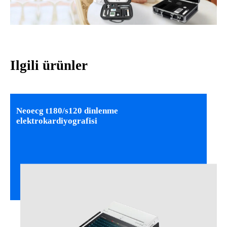
Ilgili ürünler
Neoecg t180/s120 dinlenme
elektrokardiyografisi