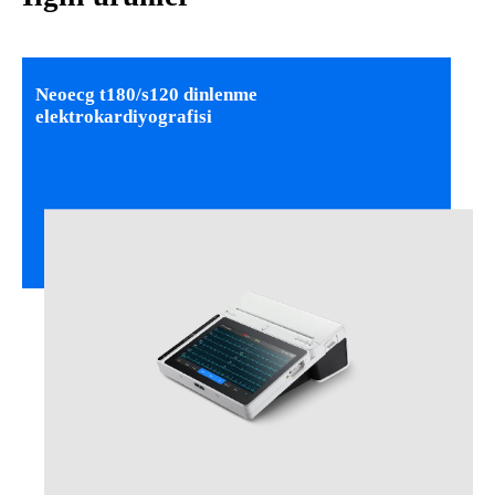
Neoecg t180/s120 dinlenme
elektrokardiyografisi