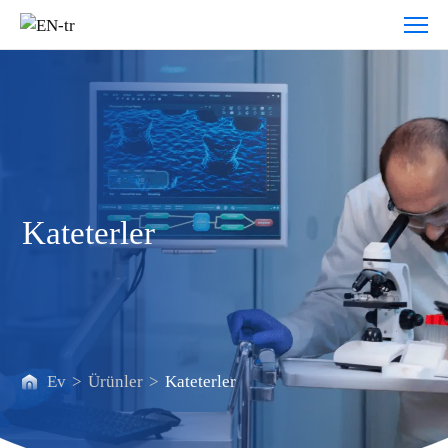
Kateterler
Kateterler
Ev
>
Ürünler
>
Kateterler