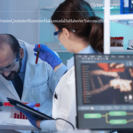
TR
rünler
Çözümler
Hizmetler
Hakkımızda
Ifu
Haberler
Yatırımcı
Bize ulaşın