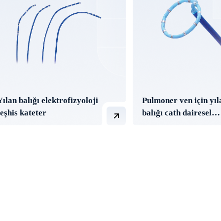
Yılan balığı elektrofizyoloji
Pulmoner ven için yıl
teşhis kateter
balığı cath dairesel
haritalama teşhis kat