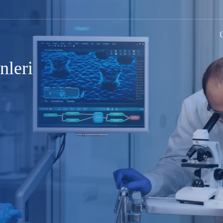
Ü
nleri