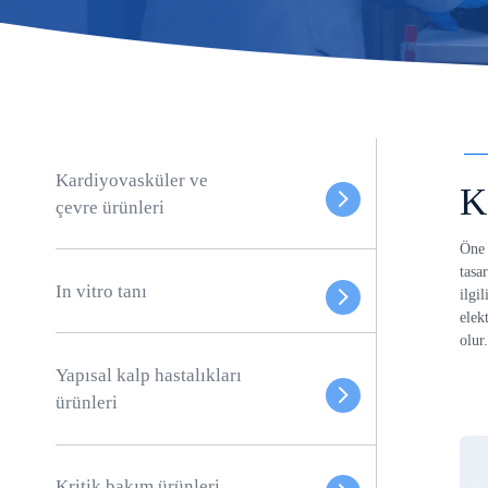
Kardiyovasküler ve
K
çevre ürünleri
Öne 
tasa
In vitro tanı
ilgi
elek
olur
Yapısal kalp hastalıkları
ürünleri
Kritik bakım ürünleri