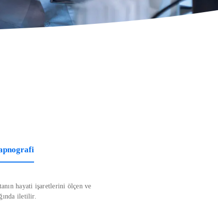
kapnografi
anın hayati işaretlerini ölçen ve
ında iletilir.