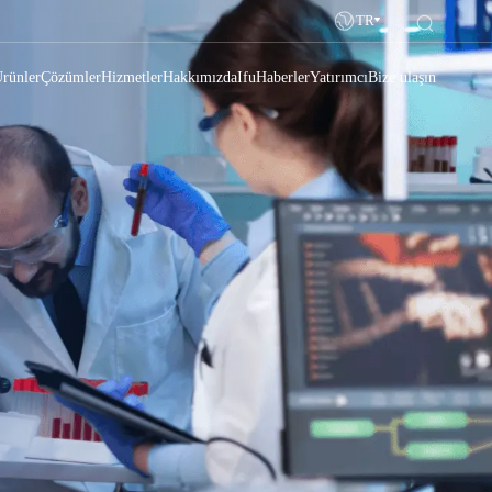
TR
rünler
Çözümler
Hizmetler
Hakkımızda
Ifu
Haberler
Yatırımcı
Bize ulaşın